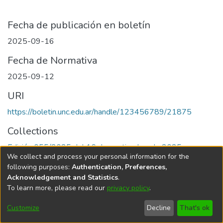
Fecha de publicación en boletín
2025-09-16
Fecha de Normativa
2025-09-12
URI
https://boletin.unc.edu.ar/handle/123456789/21875
Collections
Edición 055/2025 del 16 de septiembre de 2025
We collect and process your personal information for the
following purposes:
Authentication, Preferences,
Acknowledgement and Statistics
.
To learn more, please read our
privacy policy
.
Universidad Nacional de Córdoba
Customize
Decline
That's ok