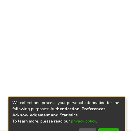
We collect and process your personal information for the
following purposes:
Authentication, Preferences,
Acknowledgement and Statistics
.
To learn more, please read our
privacy policy
.