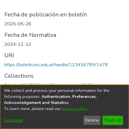
Fecha de publicación en boletín
2025-05-26
Fecha de Normativa
2024-12-12
URI
https://boletin.unc.edu.ar/handle/123456789/1478
Collections
Edición 001/2025 del 26 de mayo de 2025
We collect and process your personal information for the
following purposes:
Authentication, Preferences,
Acknowledgement and Statistics
.
To learn more, please read our
privacy policy
.
Universidad Nacional de Córdoba
Customize
Decline
That's ok