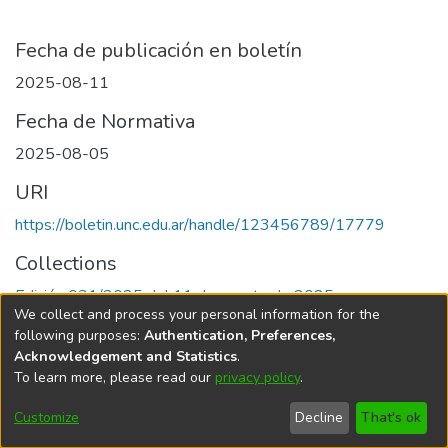
Fecha de publicación en boletín
2025-08-11
Fecha de Normativa
2025-08-05
URI
https://boletin.unc.edu.ar/handle/123456789/17779
Collections
Edición 031/2025 del 11 de agosto de 2025
We collect and process your personal information for the
following purposes:
Authentication, Preferences,
Acknowledgement and Statistics
.
To learn more, please read our
privacy policy
.
Universidad Nacional de Córdoba
Customize
Decline
That's ok