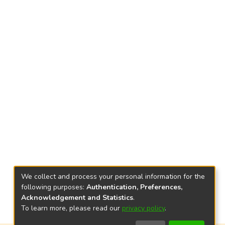
We collect and process your personal information for the
following purposes:
Authentication, Preferences,
Acknowledgement and Statistics
.
To learn more, please read our
privacy policy
.