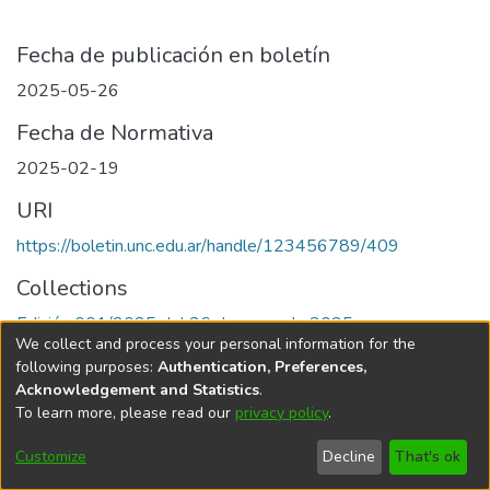
Fecha de publicación en boletín
2025-05-26
Fecha de Normativa
2025-02-19
URI
https://boletin.unc.edu.ar/handle/123456789/409
Collections
Edición 001/2025 del 26 de mayo de 2025
We collect and process your personal information for the
following purposes:
Authentication, Preferences,
Acknowledgement and Statistics
.
To learn more, please read our
privacy policy
.
Universidad Nacional de Córdoba
Customize
Decline
That's ok