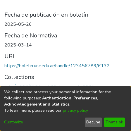
Fecha de publicación en boletín
2025-05-26
Fecha de Normativa
2025-03-14
URI
https://boletin.unc.edu.ar/handle/123456789/6132
Collections
Edición 001/2025 del 26 de mayo de 2025
We collect and process your personal information for the
following purposes:
Authentication, Preferences,
Acknowledgement and Statistics
.
To learn more, please read our
privacy policy
.
Universidad Nacional de Córdoba
Customize
Decline
That's ok