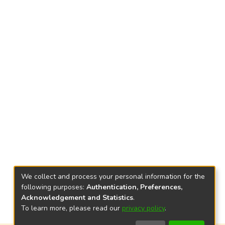
We collect and process your personal information for the
following purposes:
Authentication, Preferences,
Acknowledgement and Statistics
.
To learn more, please read our
privacy policy
.