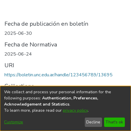
Fecha de publicación en boletín
2025-06-30
Fecha de Normativa
2025-06-24
URI
https://boletin.unc.edu.ar/handle/123456789/13695
Collections
We collect and process your personal information for the
Edición 006/2025 del 30 de junio de 2025
following purposes:
Authentication, Preferences,
Acknowledgement and Statistics
.
To learn more, please read our
privacy policy
.
Universidad Nacional de Córdoba
Customize
Decline
That's ok