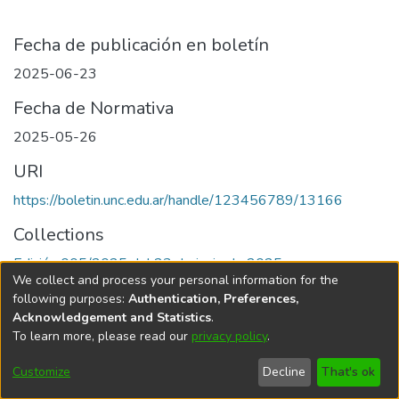
Fecha de publicación en boletín
2025-06-23
Fecha de Normativa
2025-05-26
URI
https://boletin.unc.edu.ar/handle/123456789/13166
Collections
Edición 005/2025 del 23 de junio de 2025
We collect and process your personal information for the
following purposes:
Authentication, Preferences,
Acknowledgement and Statistics
.
To learn more, please read our
privacy policy
.
Universidad Nacional de Córdoba
Customize
Decline
That's ok