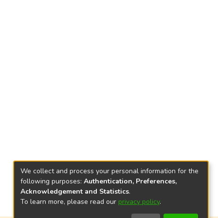
We collect and process your personal information for the
following purposes:
Authentication, Preferences,
Acknowledgement and Statistics
.
To learn more, please read our
privacy policy
.