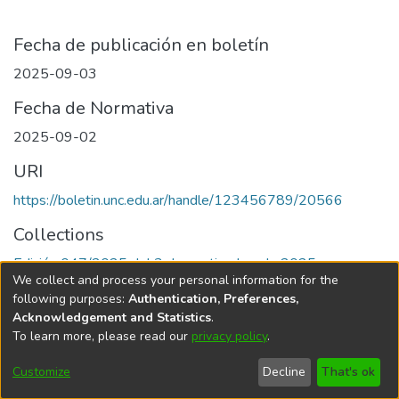
Fecha de publicación en boletín
2025-09-03
Fecha de Normativa
2025-09-02
URI
https://boletin.unc.edu.ar/handle/123456789/20566
Collections
Edición 047/2025 del 3 de septiembre de 2025
We collect and process your personal information for the
following purposes:
Authentication, Preferences,
Acknowledgement and Statistics
.
To learn more, please read our
privacy policy
.
Universidad Nacional de Córdoba
Customize
Decline
That's ok