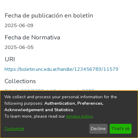
Fecha de publicación en boletín
2025-06-09
Fecha de Normativa
2025-06-05
URI
https://boletin.unc.edu.ar/handle/123456789/11579
Collections
Edición 003/2025 del 9 de junio de 2025
We collect and process your personal information for the
following purposes:
Authentication, Preferences,
Acknowledgement and Statistics
.
To learn more, please read our
privacy policy
.
Universidad Nacional de Córdoba
Customize
Decline
That's ok