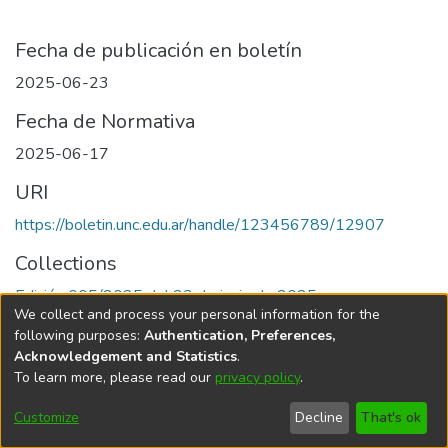
Fecha de publicación en boletín
2025-06-23
Fecha de Normativa
2025-06-17
URI
https://boletin.unc.edu.ar/handle/123456789/12907
Collections
Edición 005/2025 del 23 de junio de 2025
We collect and process your personal information for the
following purposes:
Authentication, Preferences,
Acknowledgement and Statistics
.
To learn more, please read our
privacy policy
.
Universidad Nacional de Córdoba
Customize
Decline
That's ok