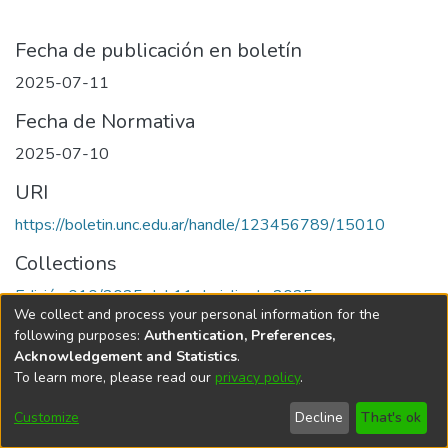
Fecha de publicación en boletín
2025-07-11
Fecha de Normativa
2025-07-10
URI
https://boletin.unc.edu.ar/handle/123456789/15010
Collections
Edición 010/2025 del 11 de julio de 2025
We collect and process your personal information for the
following purposes:
Authentication, Preferences,
Acknowledgement and Statistics
.
To learn more, please read our
privacy policy
.
Universidad Nacional de Córdoba
Customize
Decline
That's ok