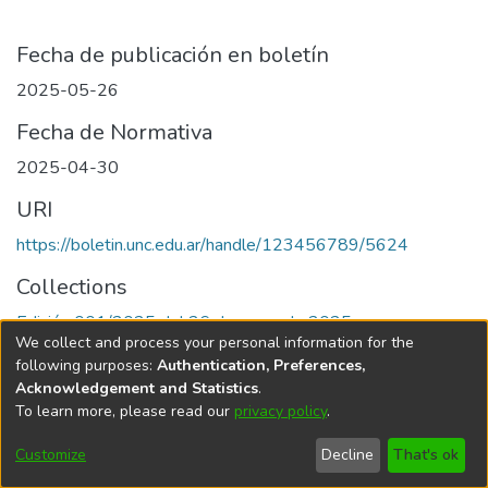
Fecha de publicación en boletín
2025-05-26
Fecha de Normativa
2025-04-30
URI
https://boletin.unc.edu.ar/handle/123456789/5624
Collections
Edición 001/2025 del 26 de mayo de 2025
We collect and process your personal information for the
following purposes:
Authentication, Preferences,
Acknowledgement and Statistics
.
To learn more, please read our
privacy policy
.
Universidad Nacional de Córdoba
Customize
Decline
That's ok