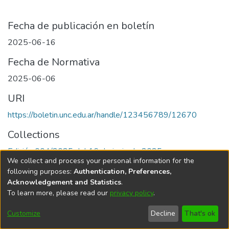
Fecha de publicación en boletín
2025-06-16
Fecha de Normativa
2025-06-06
URI
https://boletin.unc.edu.ar/handle/123456789/12670
Collections
Edición 004/2025 del 16 de junio de 2025
We collect and process your personal information for the
following purposes:
Authentication, Preferences,
Acknowledgement and Statistics
.
To learn more, please read our
privacy policy
.
Universidad Nacional de Córdoba
Customize
Decline
That's ok