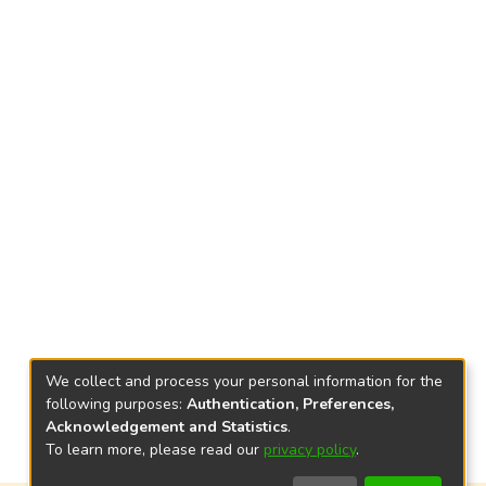
We collect and process your personal information for the
following purposes:
Authentication, Preferences,
Acknowledgement and Statistics
.
To learn more, please read our
privacy policy
.