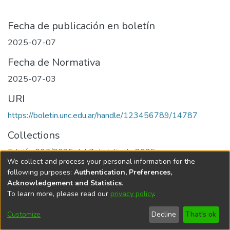
Fecha de publicación en boletín
2025-07-07
Fecha de Normativa
2025-07-03
URI
https://boletin.unc.edu.ar/handle/123456789/14787
Collections
Edición 007/2025 del 7 de julio de 2025
We collect and process your personal information for the
following purposes:
Authentication, Preferences,
Acknowledgement and Statistics
.
To learn more, please read our
privacy policy
.
Universidad Nacional de Córdoba
Customize
Decline
That's ok