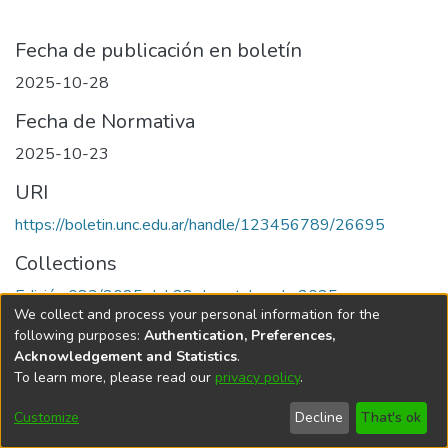
Fecha de publicación en boletín
2025-10-28
Fecha de Normativa
2025-10-23
URI
https://boletin.unc.edu.ar/handle/123456789/26695
Collections
Edición 083/2025 del 28 de octubre de 2025
We collect and process your personal information for the
following purposes:
Authentication, Preferences,
Acknowledgement and Statistics
.
To learn more, please read our
privacy policy
.
Universidad Nacional de Córdoba
Customize
Decline
That's ok