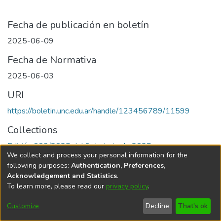
Fecha de publicación en boletín
2025-06-09
Fecha de Normativa
2025-06-03
URI
https://boletin.unc.edu.ar/handle/123456789/11599
Collections
Edición 003/2025 del 9 de junio de 2025
We collect and process your personal information for the
following purposes:
Authentication, Preferences,
Acknowledgement and Statistics
.
To learn more, please read our
privacy policy
.
Universidad Nacional de Córdoba
Customize
Decline
That's ok