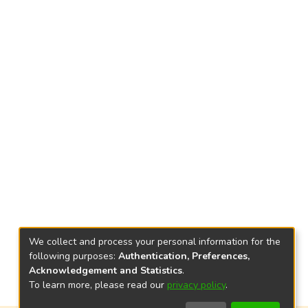
We collect and process your personal information for the
following purposes:
Authentication, Preferences,
Acknowledgement and Statistics
.
To learn more, please read our
privacy policy
.