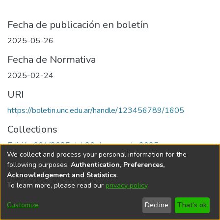
Fecha de publicación en boletín
2025-05-26
Fecha de Normativa
2025-02-24
URI
https://boletin.unc.edu.ar/handle/123456789/1605
Collections
Edición 001/2025 del 26 de mayo de 2025
We collect and process your personal information for the
following purposes:
Authentication, Preferences,
Acknowledgement and Statistics
.
To learn more, please read our
privacy policy
.
Universidad Nacional de Córdoba
Customize
Decline
That's ok