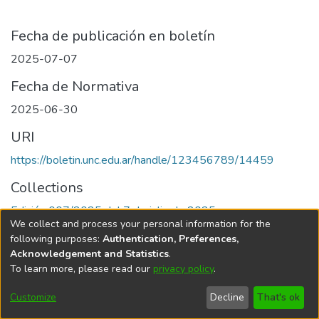
Fecha de publicación en boletín
2025-07-07
Fecha de Normativa
2025-06-30
URI
https://boletin.unc.edu.ar/handle/123456789/14459
Collections
Edición 007/2025 del 7 de julio de 2025
We collect and process your personal information for the
following purposes:
Authentication, Preferences,
Acknowledgement and Statistics
.
To learn more, please read our
privacy policy
.
Universidad Nacional de Córdoba
Customize
Decline
That's ok