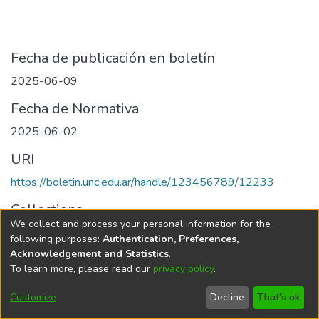
Fecha de publicación en boletín
2025-06-09
Fecha de Normativa
2025-06-02
URI
https://boletin.unc.edu.ar/handle/123456789/12233
Collections
We collect and process your personal information for the
Edición 003/2025 del 9 de junio de 2025
following purposes:
Authentication, Preferences,
Acknowledgement and Statistics
.
To learn more, please read our
privacy policy
.
Universidad Nacional de Córdoba
Customize
Decline
That's ok