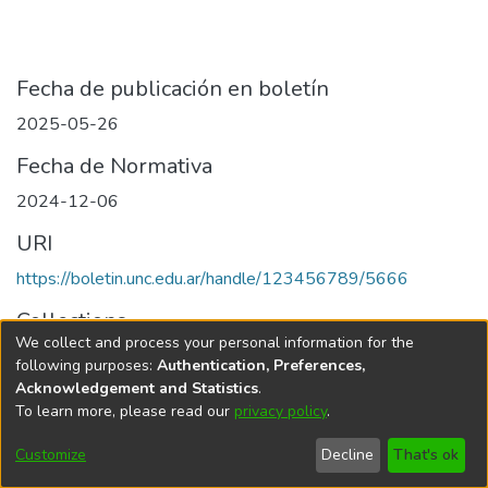
Fecha de publicación en boletín
2025-05-26
Fecha de Normativa
2024-12-06
URI
https://boletin.unc.edu.ar/handle/123456789/5666
Collections
We collect and process your personal information for the
Edición 001/2025 del 26 de mayo de 2025
following purposes:
Authentication, Preferences,
Acknowledgement and Statistics
.
To learn more, please read our
privacy policy
.
Universidad Nacional de Córdoba
Customize
Decline
That's ok