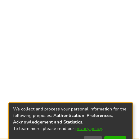
We collect and process your personal information for the
following purposes:
Authentication, Preferences,
Acknowledgement and Statistics
.
To learn more, please read our
privacy policy
.