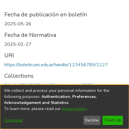
Fecha de publicación en boletín
2025-05-26
Fecha de Normativa
2025-02-27
URI
https://boletin.unc.edu.ar/handle/123456789/2127
Collections
Edición 001/2025 del 26 de mayo de 2025
We collect and process your personal information for the
following purposes:
Authentication, Preferences,
Acknowledgement and Statistics
.
To learn more, please read our
privacy policy
.
Universidad Nacional de Córdoba
Customize
Decline
That's ok