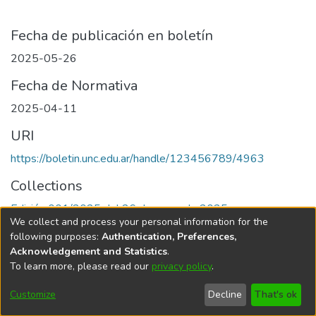
Fecha de publicación en boletín
2025-05-26
Fecha de Normativa
2025-04-11
URI
https://boletin.unc.edu.ar/handle/123456789/4963
Collections
Edición 001/2025 del 26 de mayo de 2025
We collect and process your personal information for the
following purposes:
Authentication, Preferences,
Acknowledgement and Statistics
.
To learn more, please read our
privacy policy
.
Universidad Nacional de Córdoba
Customize
Decline
That's ok