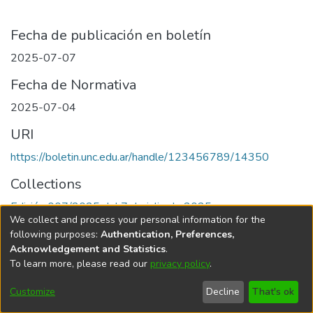
Fecha de publicación en boletín
2025-07-07
Fecha de Normativa
2025-07-04
URI
https://boletin.unc.edu.ar/handle/123456789/14350
Collections
Edición 007/2025 del 7 de julio de 2025
We collect and process your personal information for the
following purposes:
Authentication, Preferences,
Acknowledgement and Statistics
.
To learn more, please read our
privacy policy
.
Universidad Nacional de Córdoba
Customize
Decline
That's ok