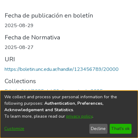
Fecha de publicación en boletín
2025-08-29
Fecha de Normativa
2025-08-27
URI
https://boletin.unc.edu.ar/handle/123456789/20000
Collections
Edición 044/2025 del 29 de agosto de 2025
We collect and process your personal information for the
following purposes:
Authentication, Preferences,
Acknowledgement and Statistics
.
To learn more, please read our
privacy policy
.
Universidad Nacional de Córdoba
Customize
Decline
That's ok