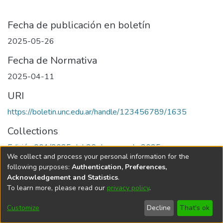
Fecha de publicación en boletín
2025-05-26
Fecha de Normativa
2025-04-11
URI
https://boletin.unc.edu.ar/handle/123456789/1635
Collections
Edición 001/2025 del 26 de mayo de 2025
We collect and process your personal information for the
following purposes:
Authentication, Preferences,
Acknowledgement and Statistics
.
To learn more, please read our
privacy policy
.
Universidad Nacional de Córdoba
Customize
Decline
That's ok