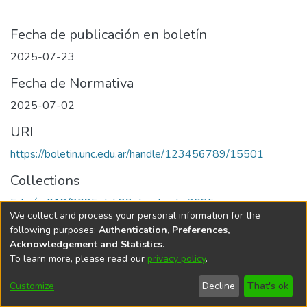
Fecha de publicación en boletín
2025-07-23
Fecha de Normativa
2025-07-02
URI
https://boletin.unc.edu.ar/handle/123456789/15501
Collections
Edición 018/2025 del 23 de julio de 2025
We collect and process your personal information for the
following purposes:
Authentication, Preferences,
Acknowledgement and Statistics
.
To learn more, please read our
privacy policy
.
Universidad Nacional de Córdoba
Customize
Decline
That's ok