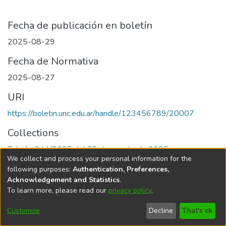
Fecha de publicación en boletín
2025-08-29
Fecha de Normativa
2025-08-27
URI
https://boletin.unc.edu.ar/handle/123456789/20007
Collections
Edición 044/2025 del 29 de agosto de 2025
We collect and process your personal information for the
following purposes:
Authentication, Preferences,
Acknowledgement and Statistics
.
To learn more, please read our
privacy policy
.
Universidad Nacional de Córdoba
Customize
Decline
That's ok