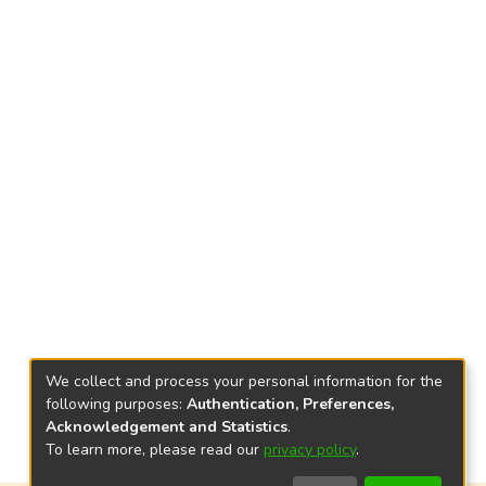
We collect and process your personal information for the
following purposes:
Authentication, Preferences,
Acknowledgement and Statistics
.
To learn more, please read our
privacy policy
.