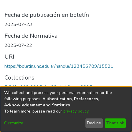
Fecha de publicación en boletín
2025-07-23
Fecha de Normativa
2025-07-22
URI
https://boletin.unc.edu.ar/handle/123456789/15521
Collections
Edición 018/2025 del 23 de julio de 2025
We collect and process your personal information for the
following purposes:
Authentication, Preferences,
Acknowledgement and Statistics
.
To learn more, please read our
privacy policy
.
Universidad Nacional de Córdoba
Customize
Decline
That's ok