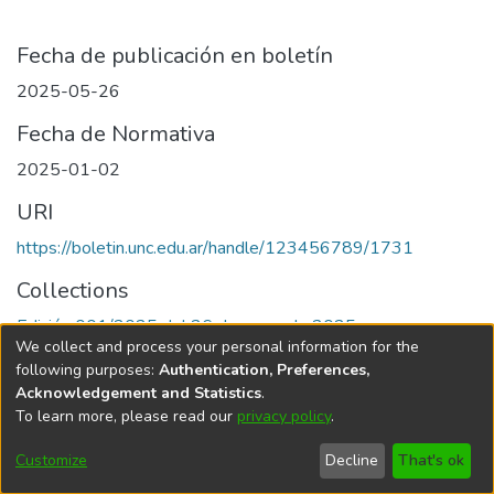
Fecha de publicación en boletín
2025-05-26
Fecha de Normativa
2025-01-02
URI
https://boletin.unc.edu.ar/handle/123456789/1731
Collections
Edición 001/2025 del 26 de mayo de 2025
We collect and process your personal information for the
following purposes:
Authentication, Preferences,
Acknowledgement and Statistics
.
To learn more, please read our
privacy policy
.
Universidad Nacional de Córdoba
Customize
Decline
That's ok