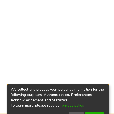
We collect and process your personal information for the
following purposes:
Authentication, Preferences,
Acknowledgement and Statistics
.
To learn more, please read our
privacy policy
.