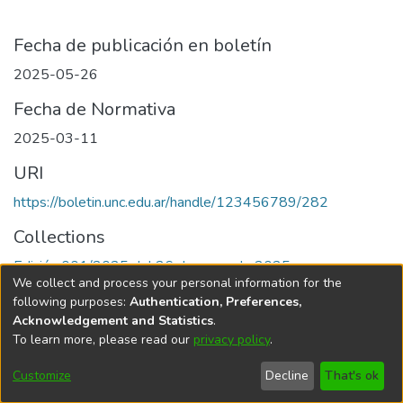
Fecha de publicación en boletín
2025-05-26
Fecha de Normativa
2025-03-11
URI
https://boletin.unc.edu.ar/handle/123456789/282
Collections
Edición 001/2025 del 26 de mayo de 2025
We collect and process your personal information for the
following purposes:
Authentication, Preferences,
Acknowledgement and Statistics
.
To learn more, please read our
privacy policy
.
Universidad Nacional de Córdoba
Customize
Decline
That's ok