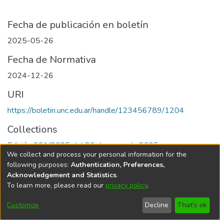
Fecha de publicación en boletín
2025-05-26
Fecha de Normativa
2024-12-26
URI
https://boletin.unc.edu.ar/handle/123456789/1204
Collections
Edición 001/2025 del 26 de mayo de 2025
We collect and process your personal information for the
following purposes:
Authentication, Preferences,
Acknowledgement and Statistics
.
To learn more, please read our
privacy policy
.
Universidad Nacional de Córdoba
Customize
Decline
That's ok