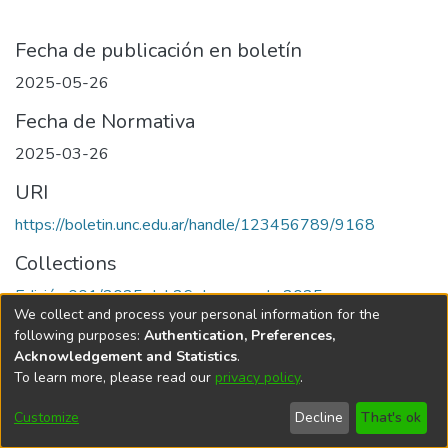
Fecha de publicación en boletín
2025-05-26
Fecha de Normativa
2025-03-26
URI
https://boletin.unc.edu.ar/handle/123456789/9168
Collections
Edición 001/2025 del 26 de mayo de 2025
We collect and process your personal information for the
following purposes:
Authentication, Preferences,
Acknowledgement and Statistics
.
To learn more, please read our
privacy policy
.
Universidad Nacional de Córdoba
Customize
Decline
That's ok