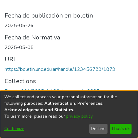
Fecha de publicación en boletín
2025-05-26
Fecha de Normativa
2025-05-05
URI
https://boletin.unc.edu.ar/handle/123456789/1879
Collections
Edición 001/2025 del 26 de mayo de 2025
We collect and process your personal information for the
following purposes:
Authentication, Preferences,
Acknowledgement and Statistics
.
To learn more, please read our
privacy policy
.
Universidad Nacional de Córdoba
Customize
Decline
That's ok