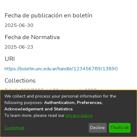
Fecha de publicación en boletín
2025-06-30
Fecha de Normativa
2025-06-23
URI
https://boletin.unc.edu.ar/handle/123456789/13890
Collections
Edición 006/2025 del 30 de junio de 2025
We collect and process your personal information for the
following purposes:
Authentication, Preferences,
Acknowledgement and Statistics
.
To learn more, please read our
privacy policy
.
Universidad Nacional de Córdoba
Customize
Decline
That's ok