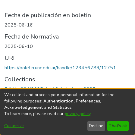
Fecha de publicación en boletín
2025-06-16
Fecha de Normativa
2025-06-10
URI
https://boletin.unc.edu.ar/handle/123456789/12751
Collections
Edición 004/2025 del 16 de junio de 2025
We collect and process your personal information for the
following purposes:
Authentication, Preferences,
Acknowledgement and Statistics
.
To learn more, please read our
privacy policy
.
Universidad Nacional de Córdoba
Customize
Decline
That's ok