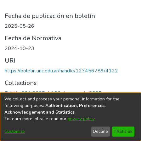
Fecha de publicación en boletín
2025-05-26
Fecha de Normativa
2024-10-23
URI
https://boletin.unc.edu.ar/handle/123456789/4122
Collections
Edición 001/2025 del 26 de mayo de 2025
We collect and process your personal information for the
following purposes:
Authentication, Preferences,
Acknowledgement and Statistics
.
To learn more, please read our
privacy policy
.
Universidad Nacional de Córdoba
Customize
Decline
That's ok