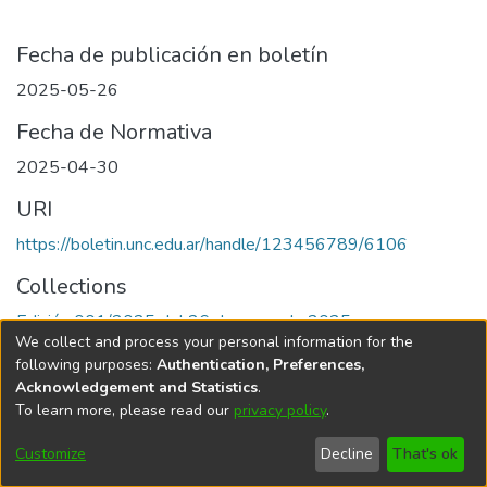
Fecha de publicación en boletín
2025-05-26
Fecha de Normativa
2025-04-30
URI
https://boletin.unc.edu.ar/handle/123456789/6106
Collections
Edición 001/2025 del 26 de mayo de 2025
We collect and process your personal information for the
following purposes:
Authentication, Preferences,
Acknowledgement and Statistics
.
To learn more, please read our
privacy policy
.
Universidad Nacional de Córdoba
Customize
Decline
That's ok