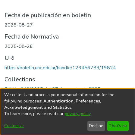
Fecha de publicación en boletín
2025-08-27
Fecha de Normativa
2025-08-26
URI
https://boletin.unc.edu.ar/handle/123456789/19824
Collections
Edición 042/2025 del 27 de agosto de 2025
We collect and process your personal information for the
following purposes:
Authentication, Preferences,
Acknowledgement and Statistics
.
To learn more, please read our
privacy policy
.
Universidad Nacional de Córdoba
Customize
Decline
That's ok