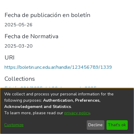
Fecha de publicación en boletín
2025-05-26
Fecha de Normativa
2025-03-20
URI
https://boletin.unc.edu.ar/handle/123456789/1339
Collections
Edición 001/2025 del 26 de mayo de 2025
We collect and process your personal information for the
following purposes:
Authentication, Preferences,
Acknowledgement and Statistics
.
To learn more, please read our
privacy policy
.
Universidad Nacional de Córdoba
Customize
Decline
That's ok