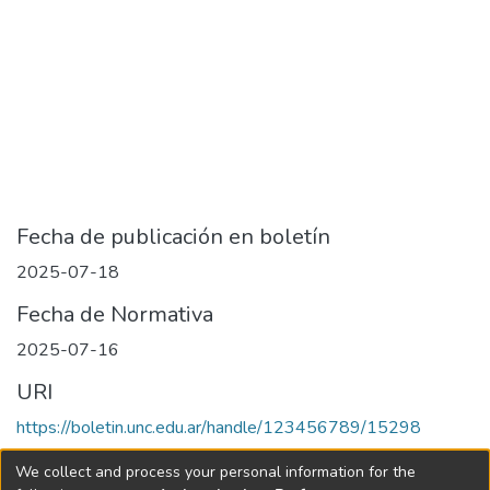
Fecha de publicación en boletín
2025-07-18
Fecha de Normativa
2025-07-16
URI
https://boletin.unc.edu.ar/handle/123456789/15298
Collections
We collect and process your personal information for the