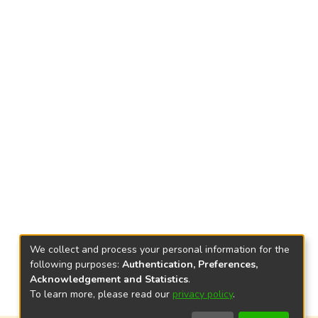
We collect and process your personal information for the
following purposes:
Authentication, Preferences,
Acknowledgement and Statistics
.
To learn more, please read our
privacy policy
.